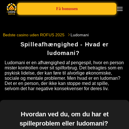
Få bonussen
Bedste casino uden ROFUS 2025
Ludomani
Spilleafhængighed - Hvad er
ludomani?
Ludomani er en afhængighed af pengespil, hvor en person
mister kontrollen over sit spilforbrug. Det betragtes som en
psykisk lidelse, der kan føre til alvorlige økonomiske,
sociale og mentale problemer. Men hvad er en ludoman?
Det er en person, der ikke kan stoppe med at spille,
selvom det har negative konsekvenser for deres liv.
Hvordan ved du, om du har et
spilleproblem eller ludomani?